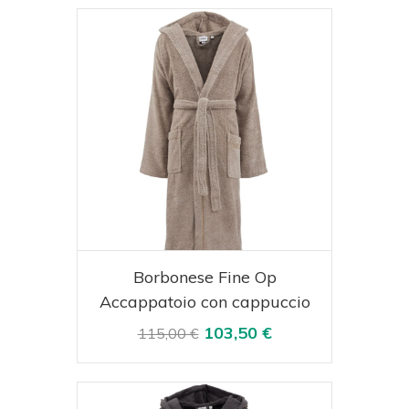
Acquista
Visualizza
Borbonese Fine Op
Accappatoio con cappuccio
103,50 €
115,00 €