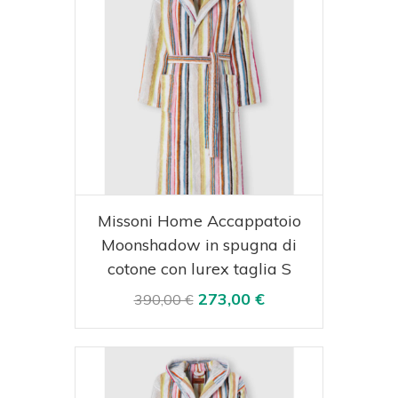
Acquista
Visualizza
Missoni Home Accappatoio
Moonshadow in spugna di
cotone con lurex taglia S
273,00 €
390,00 €