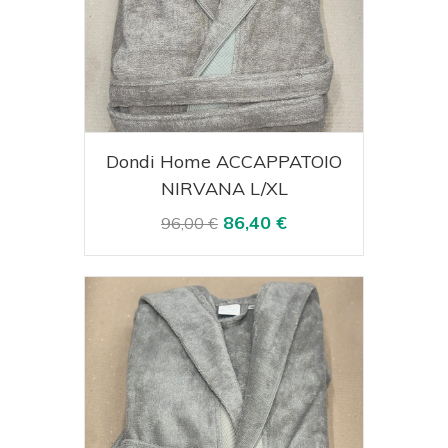
Acquista
Visualizza
Dondi Home ACCAPPATOIO
NIRVANA L/XL
86,40 €
96,00 €