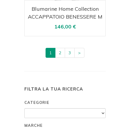
Acquista
Visualizza
Blumarine Home Collection
ACCAPPATOIO BENESSERE M
146,00 €
1
2
3
>
FILTRA LA TUA RICERCA
CATEGORIE
MARCHE