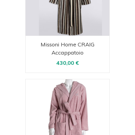
Acquista
Visualizza
Missoni Home CRAIG
Accappatoio
430,00 €