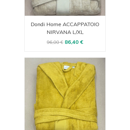
Acquista
Visualizza
Dondi Home ACCAPPATOIO
NIRVANA L/XL
86,40 €
96,00 €