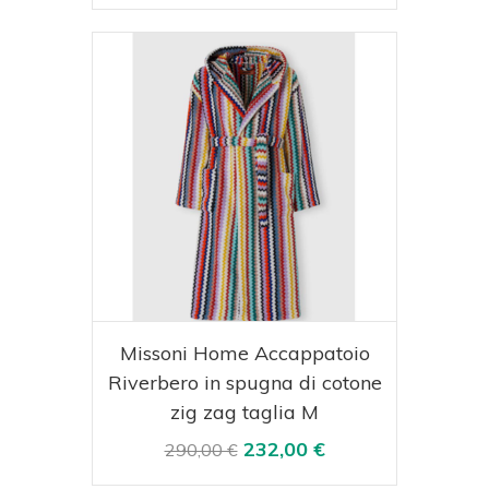
Acquista
Visualizza
Missoni Home Accappatoio
Riverbero in spugna di cotone
zig zag taglia M
232,00 €
290,00 €