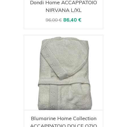
Acquista
Visualizza
Dondi Home ACCAPPATOIO
NIRVANA L/XL
86,40 €
96,00 €
Acquista
Visualizza
Blumarine Home Collection
ACCAPPATOIO DOLCE OZIO