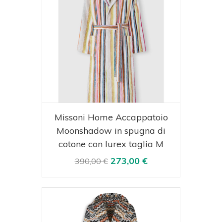
Acquista
Visualizza
Missoni Home Accappatoio
Moonshadow in spugna di
cotone con lurex taglia M
273,00 €
390,00 €