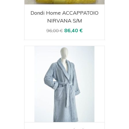
Acquista
Visualizza
Dondi Home ACCAPPATOIO
NIRVANA S/M
86,40 €
96,00 €
Acquista
Visualizza