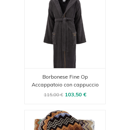
Acquista
Visualizza
Borbonese Fine Op
Accappatoio con cappuccio
103,50 €
115,00 €