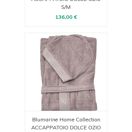
S/M
136,00 €
Acquista
Visualizza
Blumarine Home Collection
ACCAPPATOIO DOLCE OZIO