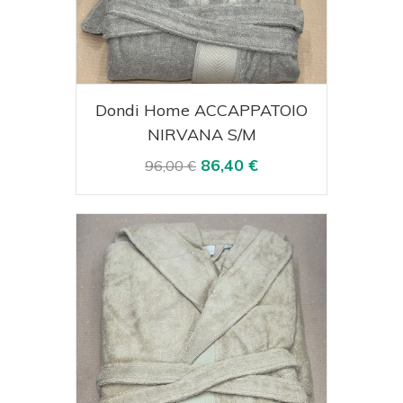
Acquista
Visualizza
Dondi Home ACCAPPATOIO
NIRVANA S/M
86,40 €
96,00 €