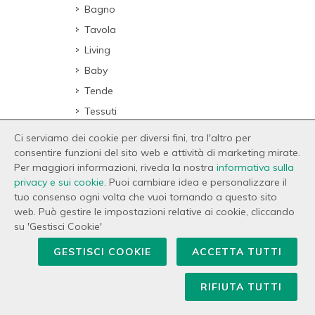
Bagno
Tavola
Living
Baby
Tende
Tessuti
Ci serviamo dei cookie per diversi fini, tra l'altro per
consentire funzioni del sito web e attività di marketing mirate.
Per maggiori informazioni, riveda la nostra
informativa sulla
privacy e sui cookie
. Puoi cambiare idea e personalizzare il
tuo consenso ogni volta che vuoi tornando a questo sito
NOVITÀ
web. Può gestire le impostazioni relative ai cookie, cliccando
su 'Gestisci Cookie'
Blumarine Home Collection Set
2 pz SPA
GESTISCI COOKIE
ACCETTA TUTTI
49,00 €
Bagno
RIFIUTA TUTTI
JAB ANSTOETZ Carta da