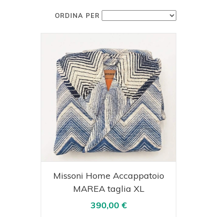
ORDINA PER
Acquista
Visualizza
Missoni Home Accappatoio
MAREA taglia XL
390,00 €