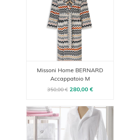
Acquista
Visualizza
Missoni Home BERNARD
Accappatoio M
280,00 €
350,00 €