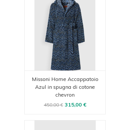
Acquista
Visualizza
Missoni Home Accappatoio
Azul in spugna di cotone
chevron
315,00 €
450,00 €