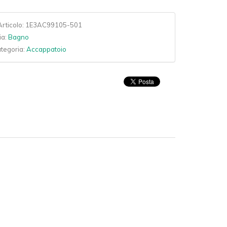
rticolo:
1E3AC99105-501
ia:
Bagno
ategoria:
Accappatoio