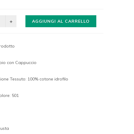
AGGIUNGI AL CARRELLO
prodotto
oio con Cappuccio
one Tessuto: 100% cotone idrofilo
olore: 501
Busta