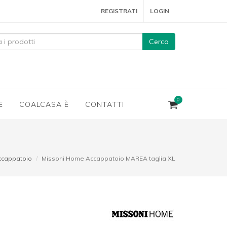
REGISTRATI
LOGIN
Cerca
0
E
COALCASA È
CONTATTI
ccappatoio
Missoni Home Accappatoio MAREA taglia XL