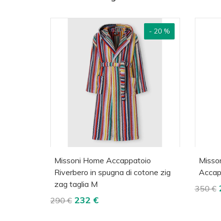
- 20 %
Acquista
Visualizza
A
Missoni Home Accappatoio
Miss
Riverbero in spugna di cotone zig
Accap
zag taglia M
350 €
232 €
290 €