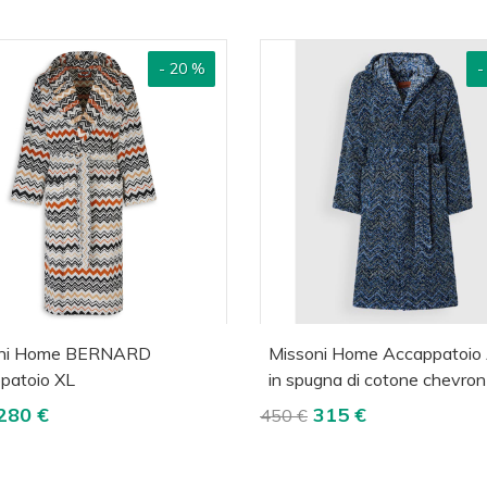
- 20 %
-
cquista
Visualizza
Acquista
Visua
oni Home BERNARD
Missoni Home Accappatoio 
patoio XL
in spugna di cotone chevron
280 €
315 €
450 €