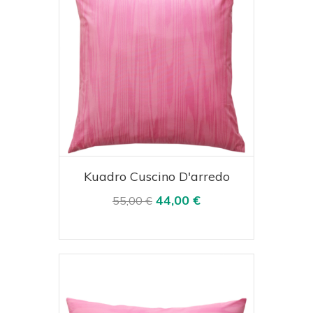
Acquista
Visualizza
Kuadro Cuscino D'arredo
44,00 €
55,00 €