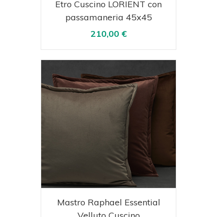
Acquista
Visualizza
Etro Cuscino LORIENT con
passamaneria 45x45
210,00 €
Acquista
Visualizza
Mastro Raphael Essential
Velluto Cuscino