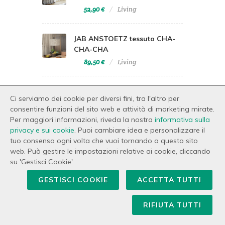
52,90 €
Living
JAB ANSTOETZ tessuto CHA-
CHA-CHA
89,50 €
Living
Mastro Raphael Tappeto Ape
Ci serviamo dei cookie per diversi fini, tra l'altro per
Regina PID DE POULE 60x100
consentire funzioni del sito web e attività di marketing mirate.
88,00 €
Bagno
Per maggiori informazioni, riveda la nostra
informativa sulla
privacy e sui cookie
. Puoi cambiare idea e personalizzare il
tuo consenso ogni volta che vuoi tornando a questo sito
web. Può gestire le impostazioni relative ai cookie, cliccando
su 'Gestisci Cookie'
GESTISCI COOKIE
ACCETTA TUTTI
RIFIUTA TUTTI