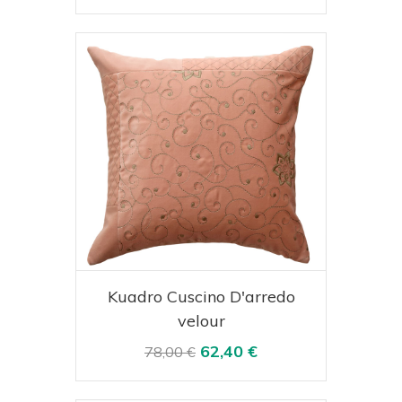
Acquista
Visualizza
Kuadro Cuscino D'arredo
velour
62,40 €
78,00 €