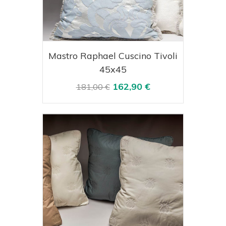
Acquista
Visualizza
Mastro Raphael Cuscino Tivoli
45x45
162,90 €
181,00 €