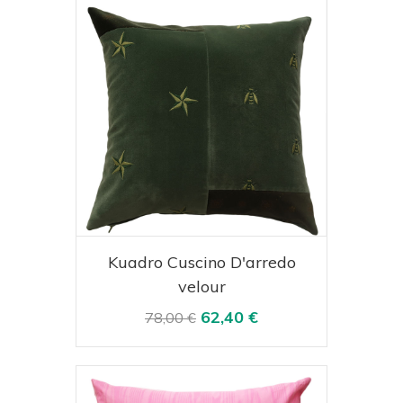
Acquista
Visualizza
Kuadro Cuscino D'arredo
velour
62,40 €
78,00 €