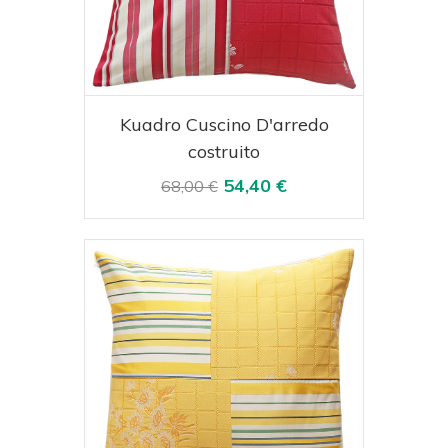
Acquista
Visualizza
Kuadro Cuscino D'arredo
costruito
54,40 €
68,00 €