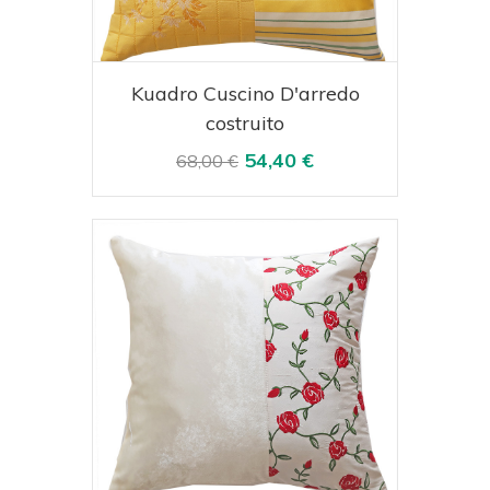
Acquista
Visualizza
Kuadro Cuscino D'arredo
costruito
54,40 €
68,00 €