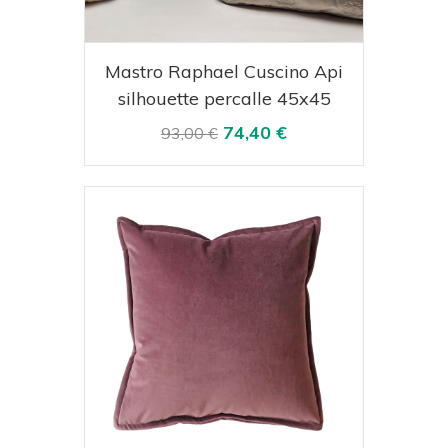
Acquista
Visualizza
Mastro Raphael Cuscino Api
silhouette percalle 45x45
74,40 €
93,00 €