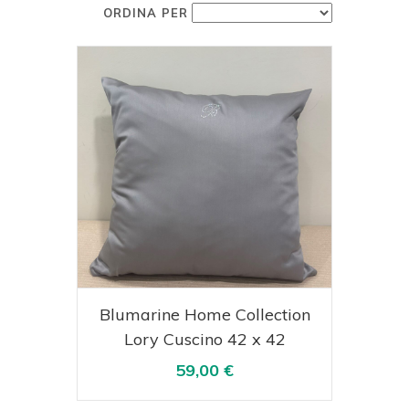
ORDINA PER
Acquista
Visualizza
Blumarine Home Collection
Lory Cuscino 42 x 42
59,00 €