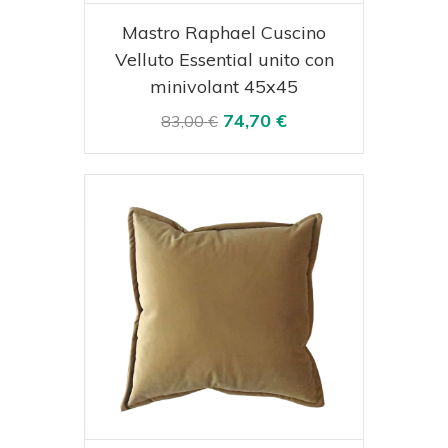
Acquista
Visualizza
Mastro Raphael Cuscino
Velluto Essential unito con
minivolant 45x45
74,70 €
83,00 €