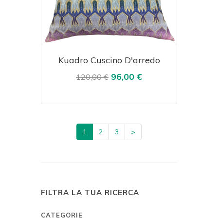
Acquista
Visualizza
Kuadro Cuscino D'arredo
96,00 €
120,00 €
1
2
3
>
FILTRA LA TUA RICERCA
CATEGORIE