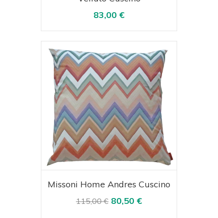
83,00 €
Acquista
Visualizza
Missoni Home Andres Cuscino
80,50 €
115,00 €