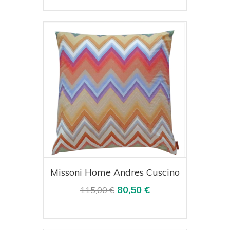
Acquista
Visualizza
Missoni Home Andres Cuscino
80,50 €
115,00 €