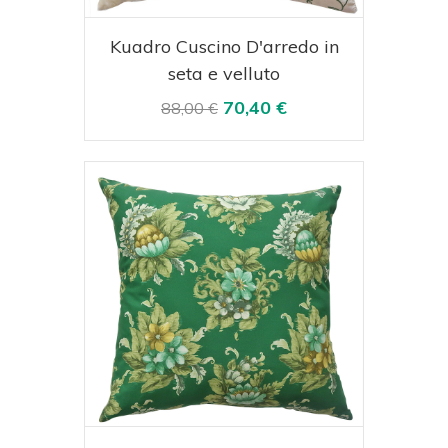
Acquista
Visualizza
Kuadro Cuscino D'arredo in
seta e velluto
70,40 €
88,00 €