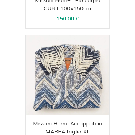
Missoni Home Telo bagno
CURT 100x150cm
150,00 €
Acquista
Visualizza
Missoni Home Accappatoio
MAREA taglia XL