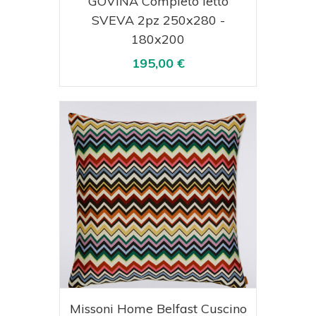
GOVINA Completo letto
SVEVA 2pz 250x280 -
180x200
195,00 €
Acquista
Visualizza
Missoni Home Belfast Cuscino