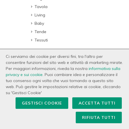
Tavola
Living
Baby
Tende
Tessuti
Ci serviamo dei cookie per diversi fini, tra l'altro per
consentire funzioni del sito web e attività di marketing mirate.
Per maggiori informazioni, riveda la nostra
informativa sulla
privacy e sui cookie
. Puoi cambiare idea e personalizzare il
NOVITÀ
tuo consenso ogni volta che vuoi tornando a questo sito
web. Può gestire le impostazioni relative ai cookie, cliccando
Mastro Raphael Tovaglia
su 'Gestisci Cookie'
Table linens Ape grande
GESTISCI COOKIE
ACCETTA TUTTI
391,00 €
332,35 €
Tavola
RIFIUTA TUTTI
Mastro Raphael Set lenzuola
Elegante