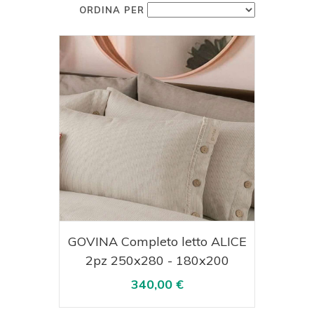
ORDINA PER
Acquista
Visualizza
GOVINA Completo letto ALICE
2pz 250x280 - 180x200
340,00 €