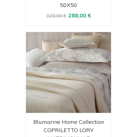
50X50
288,00 €
320,00 €
Acquista
Visualizza
Blumarine Home Collection
COPRILETTO LORY