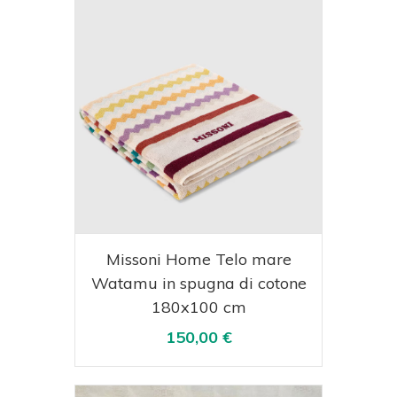
Acquista
Visualizza
Missoni Home Telo mare
Watamu in spugna di cotone
180x100 cm
150,00 €