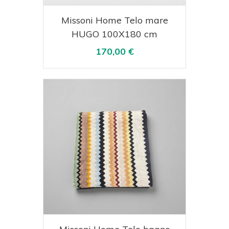
Acquista
Visualizza
Missoni Home Telo mare
HUGO 100X180 cm
170,00 €
Acquista
Visualizza