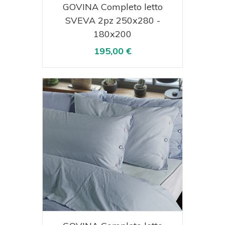
Acquista
Visualizza
GOVINA Completo letto
SVEVA 2pz 250x280 -
180x200
195,00 €
Acquista
Visualizza