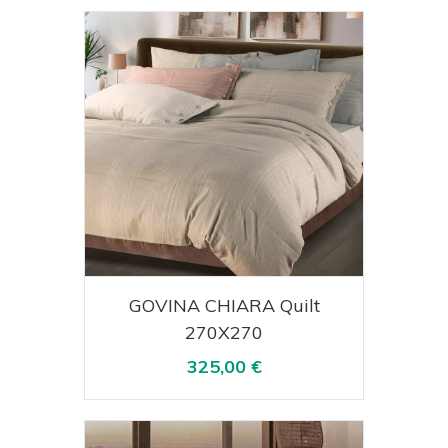
Acquista
Visualizza
GOVINA CHIARA Quilt
270X270
325,00 €