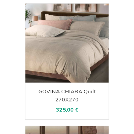
Acquista
Visualizza
GOVINA CHIARA Quilt
270X270
325,00 €