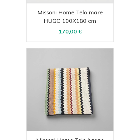
Acquista
Visualizza
Missoni Home Telo mare
HUGO 100X180 cm
170,00 €
Acquista
Visualizza