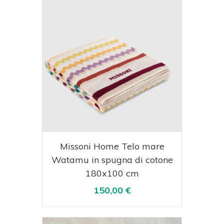
Acquista
Visualizza
Missoni Home Telo mare
Watamu in spugna di cotone
180x100 cm
150,00 €