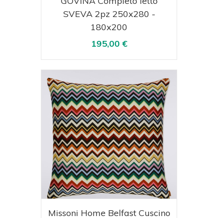
GOVINA Completo letto
SVEVA 2pz 250x280 -
180x200
195,00 €
Acquista
Visualizza
Missoni Home Belfast Cuscino