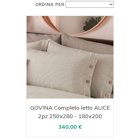
ORDINA PER
Acquista
Visualizza
GOVINA Completo letto ALICE
2pz 250x280 - 180x200
340,00 €