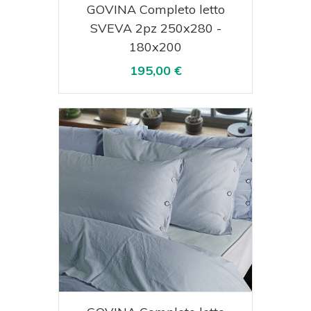
Acquista
Visualizza
GOVINA Completo letto
SVEVA 2pz 250x280 -
180x200
195,00 €
Acquista
Visualizza