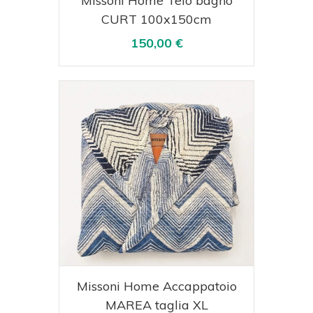
Missoni Home Telo bagno
CURT 100x150cm
150,00 €
Acquista
Visualizza
Missoni Home Accappatoio
MAREA taglia XL