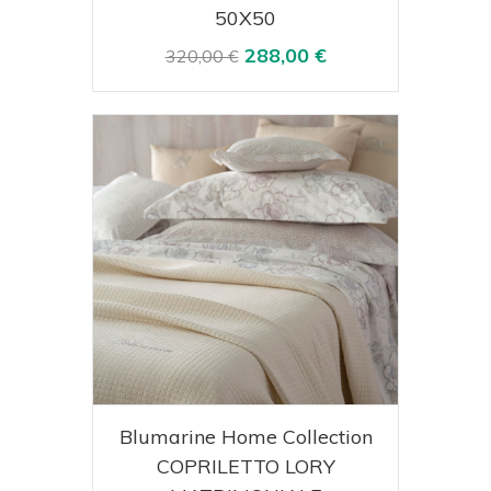
50X50
288,00 €
320,00 €
Acquista
Visualizza
Blumarine Home Collection
COPRILETTO LORY