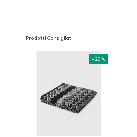
Prodotti Consigliati
 30 %
- 20 %