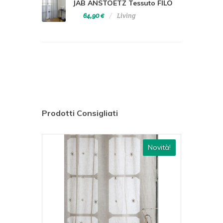
JAB ANSTOETZ Tessuto FILO
64,90 €
Living
Prodotti Consigliati
ovità!
Novità!