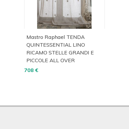
izza
Acquista
Visualizza
RS OF
Mastro Raphael TENDA
Mast
QUINTESSENTIAL LINO
COR
RICAMO STELLE GRANDI E
1135 
PICCOLE ALL OVER
708 €